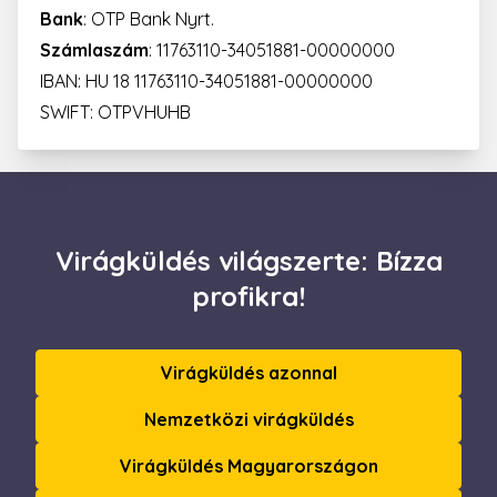
Bank
: OTP Bank Nyrt.
Számlaszám
: 11763110-34051881-00000000
IBAN: HU 18 11763110-34051881-00000000
SWIFT: OTPVHUHB
Virágküldés világszerte: Bízza
profikra!
Virágküldés azonnal
Nemzetközi virágküldés
Virágküldés Magyarországon