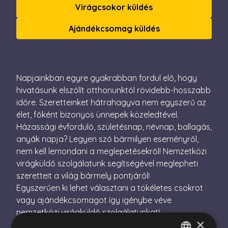
Virágcsokor küldés
Ajándékcsomag küldés
Napjainkban egyre gyakrabban fordul elő, hogy
hivatásunk elszólít otthonunktól rövidebb-hosszabb
időre. Szeretteinket hátrahagyva nem egyszerű az
élet, főként bizonyos ünnepek közeledtével.
Házassági évforduló, születésnap, névnap, ballagás,
anyák napja? Legyen szó bármilyen eseményről,
nem kell lemondani a meglepetésekről! Nemzetközi
virágküldő szolgálatunk segítségével meglepheti
szeretteit a világ bármely pontjáról!
Egyszerűen ki lehet választani a tökéletes csokrot
vagy ajándékcsomagot így igénybe véve
nemzetközi virágküldő szolgálatunkat!
×
Többe ezer virágossal dolgozunk virágszerte több