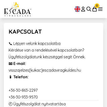
0
KAPCSOLAT
📞 Lépjen velünk kapcsolatba
Kérdése van a rendelésével kapcsolatban?
Ügyfélszolgálatunk készséggel segít Önnek.
📧 E-mail:
visszajelzes[kukac]escadaviragkuldes.hu
📱 Telefon:
+36-30-863-2297
+36-30-933-9570
🕘 Ügyfélszolgálat nyitvatartása