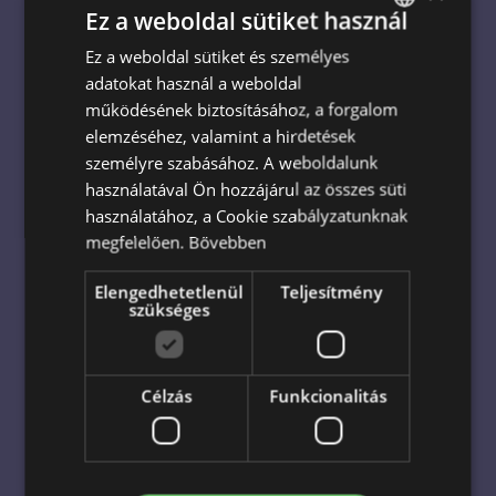
Ez a weboldal sütiket használ
mint 20 országban, így a minőség és
megbizhatóság garantált.
Ez a weboldal sütiket és személyes
HUNGARIAN
Ha bizonytalan a döntésben, mi segítünk
adatokat használ a weboldal
ENGLISH
kiválasztani a tökéletes meglepetést, és kedvező
működésének biztosításához, a forgalom
feltételekkel eljuttatjuk szerettéhez!
elemzéséhez, valamint a hirdetések
Többé nem akadály a távolság vagy az időhiány!
személyre szabásához. A weboldalunk
Nemzetközi virágküldő szolgálatunk bármikor és
használatával Ön hozzájárul az összes süti
bárhova eljuttatja a kiválasztott virágcsokrot! Mi
használatához, a Cookie szabályzatunknak
áthidaljuk az akadályokat, és célba juttatjuk az
megfelelően.
Bővebben
ajándékot legyen az Egyesült Királyságban,
Svájcban, Kínában, Néetországban vagy éppen az
Elengedhetetlenül
Teljesítmény
szükséges
Egyesült Államokban! Kérdés esetén vegye fel
velünk a kapcsolatot elérhetőségeink valamelyikén!
Hogyan küldhetek virágot külföldre?
- Válassza ki a célországot a legördülő listából
Célzás
Funkcionalitás
- Válassza ki a csokrot
- Fejezd be a rendelést
- Az Escada Virágküldés a rendelését egy helyi