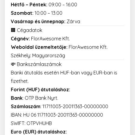
Hétfő – Péntek:
09:00 – 16:00
Szombat:
10:00 – 13:00
Vasárnap és ünnepnap:
Zárva
🏢 Cégadatok
Cégnév:
FlorAwesome Kft.
Weboldal üzemeltetője:
FlorAwesome Kft.
Székhely: Magyarország
💸 Bankszámlaszámok
Banki átutalás esetén HUF-ban vagy EUR-ban is
fizethet.
Forint (HUF) átutaláshoz:
Bank
: OTP Bank Nyrt.
Számlaszám
: 11711003-20011363-00000000
IBAN: HU 06 11711003-20011363-00000000
SWIFT: OTPVHUHB
Euro (EUR) átutaláshoz: