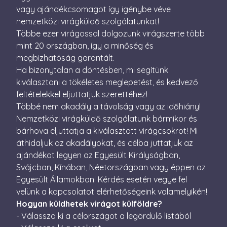
perc
vagy ajándékcsomagot így igénybe véve
nemzetközi virágküldő szolgálatunkat!
CookieScriptConsent
4 hét 2
Ezt a coo
CookieScript
nap
Cookie-S
escadaviragkuldes.hu
Többe ezer virágossal dolgozunk virágszerte több
szolgálta
a látogat
mint 20 országban, így a minőség és
beleegye
megbizhatóság garantált.
beállítás
emlékezé
Ha bizonytalan a döntésben, mi segítünk
Szüksége
Cookie-S
kiválasztani a tökéletes meglepetést, és kedvező
cookie b
megfelel
feltételekkel eljuttatjuk szerettéhez!
működjö
Többé nem akadály a távolság vagy az időhiány!
XSRF-TOKEN
escadaviragkuldes.hu
1 óra
Ez a süti
Nemzetközi virágküldő szolgálatunk bármikor és
59
biztonsá
perc
elősegíté
bárhova eljuttatja a kiválasztott virágcsokrot! Mi
Google
érdekébe
áthidaljuk az akadályokat, és célba juttatjuk az
Privacy Policy
webhelye
kérelmek
ajándékot legyen az Egyesült Királyságban,
hamisítá
megakadá
Svájcban, Kínában, Néetországban vagy éppen az
Egyesült Államokban! Kérdés esetén vegye fel
velünk a kapcsolatot elérhetőségeink valamelyikén!
Hogyan küldhetek virágot külföldre?
- Válassza ki a célországot a legördülő listából
Név
Szolgáltató / Domain
Lejárat
Leírás