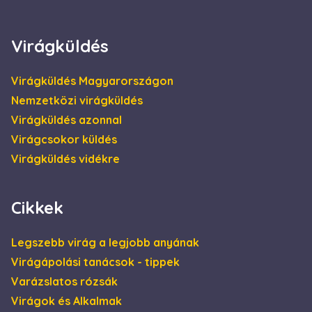
4 hét
be, és
információkat
szolgáltat arról,
hogy a
Virágküldés
végfelhasználó
hogyan használja
a weboldalt, és
minden olyan
Virágküldés Magyarországon
reklámról,
amelyet a
Nemzetközi virágküldés
végfelhasználó
láthatott, mielőtt
Virágküldés azonnal
meglátogatta az
említett
Virágcsokor küldés
weboldalt.
Virágküldés vidékre
Cikkek
Legszebb virág a legjobb anyának
Virágápolási tanácsok - tippek
Varázslatos rózsák
Virágok és Alkalmak