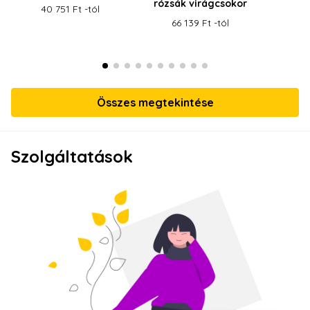
rózsák virágcsokor
v
40 751 Ft -tól
66 139 Ft -tól
55
Összes megtekintése
Szolgáltatások