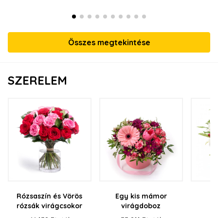
Összes megtekintése
SZERELEM
Rózsaszín és Vörös
Egy kis mámor
rózsák virágcsokor
virágdoboz
v