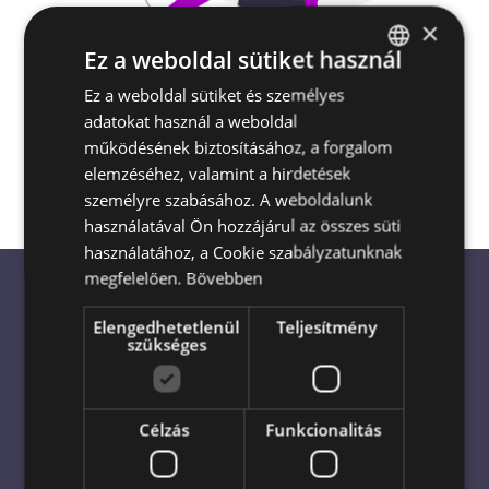
×
Ez a weboldal sütiket használ
Escada Virágküldés és Ajándékküldés
Ez a weboldal sütiket és személyes
HUNGARIAN
Magyarország egész területén
akár a
adatokat használ a weboldal
ENGLISH
megrendelés napján is
működésének biztosításához, a forgalom
elemzéséhez, valamint a hirdetések
személyre szabásához. A weboldalunk
használatával Ön hozzájárul az összes süti
használatához, a Cookie szabályzatunknak
megfelelően.
Bővebben
Elengedhetetlenül
Teljesítmény
Virágküldés világszerte: Bízza
szükséges
profikra!
Célzás
Funkcionalitás
Virágküldés azonnal