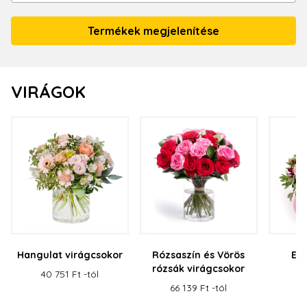
VIRÁGOK
Hangulat virágcsokor
Rózsaszín és Vörös
Eg
rózsák virágcsokor
v
40 751 Ft -tól
66 139 Ft -tól
33