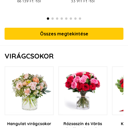
66 139 Ft -tól
33 911 Ft -tól
55
Összes megtekintése
VIRÁGCSOKOR
Hangulat virágcsokor
Rózsaszín és Vörös
Kar