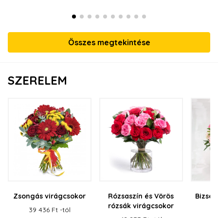
Összes megtekintése
SZERELEM
Zsongás virágcsokor
Rózsaszín és Vörös
Bizser
rózsák virágcsokor
39 436 Ft -tól
43