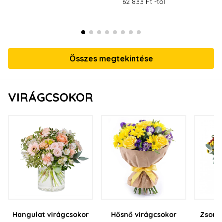
62 833 Ft -tól
Összes megtekintése
VIRÁGCSOKOR
Hangulat virágcsokor
Hősnő virágcsokor
Zsong