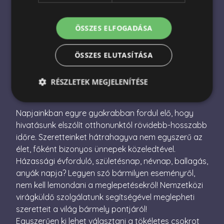
Nemzetközi virágküldés
Virágküldés Magyarországon
ÖSSZES ELFOGADÁSA
Virágcsokor küldés
ÖSSZES ELUTASÍTÁSA
Ajándékcsomag küldés
RÉSZLETEK MEGJELENÍTÉSE
Napjainkban egyre gyakrabban fordul elő, hogy
Elengedhetetlenül szükséges
Teljesítmény
hivatásunk elszólít otthonunktól rövidebb-hosszabb
időre. Szeretteinket hátrahagyva nem egyszerű az
Célzás
Funkcionalitás
élet, főként bizonyos ünnepek közeledtével.
Az elengedhetetlenül szükséges sütik lehetővé teszik
Házassági évforduló, születésnap, névnap, ballagás,
a webhely alapvető funkcióit, például a felhasználói
bejelentkezést és a fiókkezelést. A weboldal nem
anyák napja? Legyen szó bármilyen eseményről,
használható megfelelően az elengedhetetlenül
nem kell lemondani a meglepetésekről! Nemzetközi
szükséges sütik nélkül.
virágküldő szolgálatunk segítségével meglepheti
Név
Szolgáltató / Domain
Lejárat
Leírás
szeretteit a világ bármely pontjáról!
escada_session
escadaviragkuldes.hu
1 óra
Egyszerűen ki lehet választani a tökéletes csokrot
59