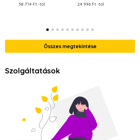
38 714 Ft -tól
24 996 Ft -tól
39
Összes megtekintése
Szolgáltatások