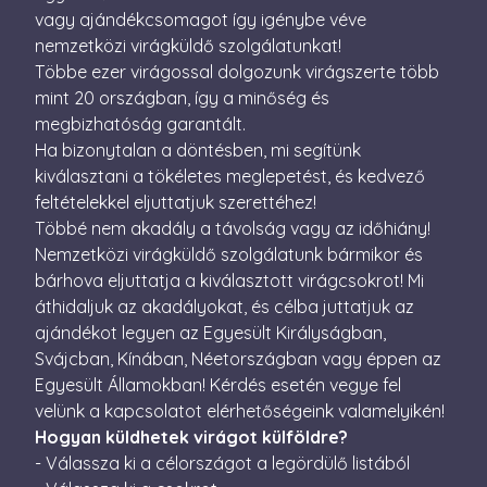
perc
vagy ajándékcsomagot így igénybe véve
nemzetközi virágküldő szolgálatunkat!
CookieScriptConsent
4 hét 2
Ezt a coo
CookieScript
nap
Cookie-S
escadaviragkuldes.hu
Többe ezer virágossal dolgozunk virágszerte több
szolgálta
a látogat
mint 20 országban, így a minőség és
beleegye
megbizhatóság garantált.
beállítás
emlékezé
Ha bizonytalan a döntésben, mi segítünk
Szüksége
Cookie-S
kiválasztani a tökéletes meglepetést, és kedvező
cookie b
megfelel
feltételekkel eljuttatjuk szerettéhez!
működjö
Többé nem akadály a távolság vagy az időhiány!
XSRF-TOKEN
escadaviragkuldes.hu
1 óra
Ez a süti
Nemzetközi virágküldő szolgálatunk bármikor és
59
biztonsá
perc
elősegíté
bárhova eljuttatja a kiválasztott virágcsokrot! Mi
Google
érdekébe
áthidaljuk az akadályokat, és célba juttatjuk az
Privacy Policy
webhelye
kérelmek
ajándékot legyen az Egyesült Királyságban,
hamisítá
megakadá
Svájcban, Kínában, Néetországban vagy éppen az
Egyesült Államokban! Kérdés esetén vegye fel
velünk a kapcsolatot elérhetőségeink valamelyikén!
Hogyan küldhetek virágot külföldre?
- Válassza ki a célországot a legördülő listából
Név
Szolgáltató / Domain
Lejárat
Leírás