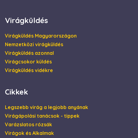
4 hét
be, és
információkat
szolgáltat arról,
hogy a
Virágküldés
végfelhasználó
hogyan használja
a weboldalt, és
minden olyan
Virágküldés Magyarországon
reklámról,
amelyet a
Nemzetközi virágküldés
végfelhasználó
láthatott, mielőtt
Virágküldés azonnal
meglátogatta az
említett
Virágcsokor küldés
weboldalt.
Virágküldés vidékre
Cikkek
Legszebb virág a legjobb anyának
Virágápolási tanácsok - tippek
Varázslatos rózsák
Virágok és Alkalmak