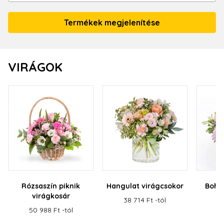
VIRÁGOK
Rózsaszín piknik
Hangulat virágcsokor
Bohé
virágkosár
38 714 Ft -tól
31
50 988 Ft -tól