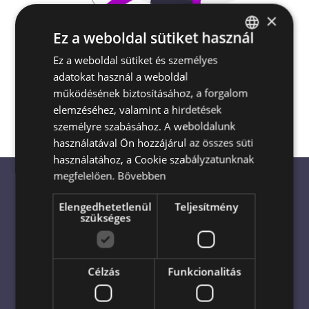
×
Ez a weboldal sütiket használ
Escada Virágküldés és Ajándékküldés
Ez a weboldal sütiket és személyes
HUNGARIAN
Magyarország egész területén
akár a
adatokat használ a weboldal
ENGLISH
megrendelés napján is
működésének biztosításához, a forgalom
elemzéséhez, valamint a hirdetések
személyre szabásához. A weboldalunk
használatával Ön hozzájárul az összes süti
használatához, a Cookie szabályzatunknak
megfelelően.
Bővebben
Elengedhetetlenül
Teljesítmény
Virágküldés világszerte: Bízza
szükséges
profikra!
Célzás
Funkcionalitás
Virágküldés azonnal