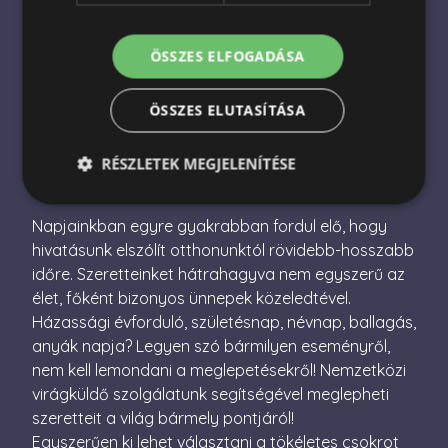
Nemzetközi virágküldés
Virágküldés Magyarországon
ÖSSZES ELFOGADÁSA
Virágcsokor küldés
ÖSSZES ELUTASÍTÁSA
Ajándékcsomag küldés
RÉSZLETEK MEGJELENÍTÉSE
Napjainkban egyre gyakrabban fordul elő, hogy
Elengedhetetlenül szükséges
Teljesítmény
hivatásunk elszólít otthonunktól rövidebb-hosszabb
időre. Szeretteinket hátrahagyva nem egyszerű az
Célzás
Funkcionalitás
élet, főként bizonyos ünnepek közeledtével.
Az elengedhetetlenül szükséges sütik lehetővé teszik
Házassági évforduló, születésnap, névnap, ballagás,
a webhely alapvető funkcióit, például a felhasználói
bejelentkezést és a fiókkezelést. A weboldal nem
anyák napja? Legyen szó bármilyen eseményről,
használható megfelelően az elengedhetetlenül
nem kell lemondani a meglepetésekről! Nemzetközi
szükséges sütik nélkül.
virágküldő szolgálatunk segítségével meglepheti
Név
Szolgáltató / Domain
Lejárat
Leírás
szeretteit a világ bármely pontjáról!
escada_session
escadaviragkuldes.hu
1 óra
Egyszerűen ki lehet választani a tökéletes csokrot
59