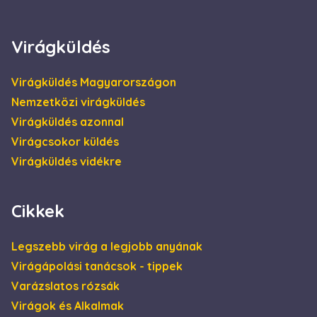
4 hét
be, és
információkat
szolgáltat arról,
hogy a
Virágküldés
végfelhasználó
hogyan használja
a weboldalt, és
minden olyan
Virágküldés Magyarországon
reklámról,
amelyet a
Nemzetközi virágküldés
végfelhasználó
láthatott, mielőtt
Virágküldés azonnal
meglátogatta az
említett
Virágcsokor küldés
weboldalt.
Virágküldés vidékre
Cikkek
Legszebb virág a legjobb anyának
Virágápolási tanácsok - tippek
Varázslatos rózsák
Virágok és Alkalmak