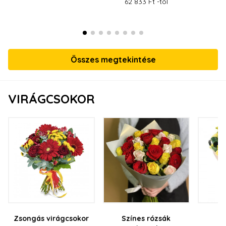
62 833 Ft -tól
Összes megtekintése
VIRÁGCSOKOR
Zsongás virágcsokor
Színes rózsák
K