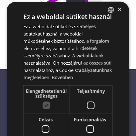
×
Ez a weboldal sütiket használ
Escada Virágküldés és Ajándékküldés
Ez a weboldal sütiket és személyes
HUNGARIAN
Magyarország egész területén
akár a
adatokat használ a weboldal
ENGLISH
megrendelés napján is
működésének biztosításához, a forgalom
elemzéséhez, valamint a hirdetések
személyre szabásához. A weboldalunk
használatával Ön hozzájárul az összes süti
használatához, a Cookie szabályzatunknak
megfelelően.
Bővebben
Elengedhetetlenül
Teljesítmény
Virágküldés világszerte: Bízza
szükséges
profikra!
Célzás
Funkcionalitás
Virágküldés azonnal