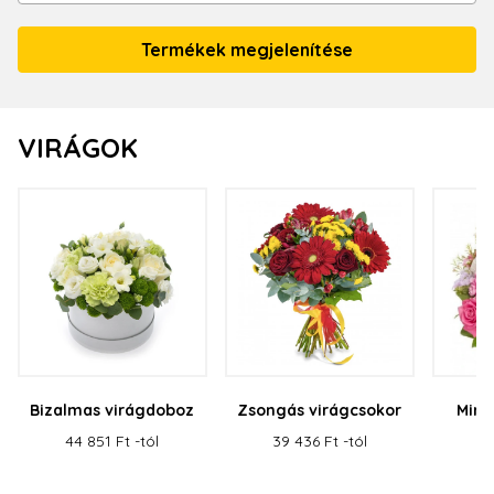
VIRÁGOK
Bizalmas virágdoboz
Zsongás virágcsokor
Mind
v
44 851 Ft -tól
39 436 Ft -tól
59