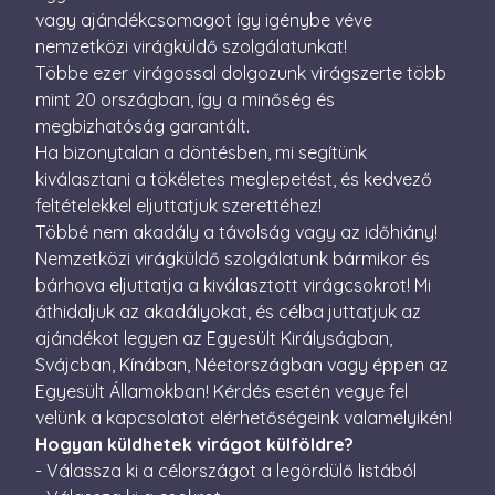
perc
vagy ajándékcsomagot így igénybe véve
nemzetközi virágküldő szolgálatunkat!
CookieScriptConsent
4 hét 2
Ezt a coo
CookieScript
nap
Cookie-S
escadaviragkuldes.hu
Többe ezer virágossal dolgozunk virágszerte több
szolgálta
a látogat
mint 20 országban, így a minőség és
beleegye
megbizhatóság garantált.
beállítás
emlékezé
Ha bizonytalan a döntésben, mi segítünk
Szüksége
Cookie-S
kiválasztani a tökéletes meglepetést, és kedvező
cookie b
megfelel
feltételekkel eljuttatjuk szerettéhez!
működjö
Többé nem akadály a távolság vagy az időhiány!
XSRF-TOKEN
escadaviragkuldes.hu
1 óra
Ez a süti
Nemzetközi virágküldő szolgálatunk bármikor és
59
biztonsá
perc
elősegíté
bárhova eljuttatja a kiválasztott virágcsokrot! Mi
Google
érdekébe
áthidaljuk az akadályokat, és célba juttatjuk az
Privacy Policy
webhelye
kérelmek
ajándékot legyen az Egyesült Királyságban,
hamisítá
megakadá
Svájcban, Kínában, Néetországban vagy éppen az
Egyesült Államokban! Kérdés esetén vegye fel
velünk a kapcsolatot elérhetőségeink valamelyikén!
Hogyan küldhetek virágot külföldre?
- Válassza ki a célországot a legördülő listából
Név
Szolgáltató / Domain
Lejárat
Leírás