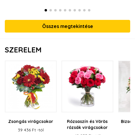
Összes megtekintése
SZERELEM
Zsongás virágcsokor
Rózsaszín és Vörös
Bizser
rózsák virágcsokor
39 436 Ft -tól
43