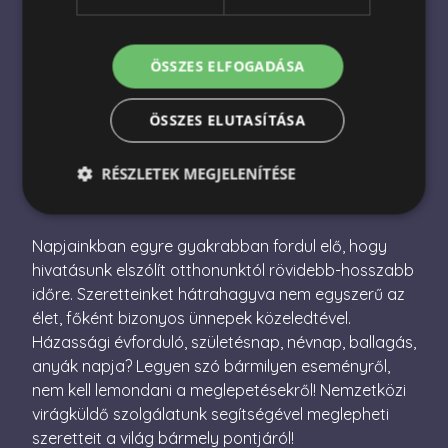
Nemzetközi virágküldés
Virágküldés Magyarországon
ÖSSZES ELFOGADÁSA
Virágcsokor küldés
ÖSSZES ELUTASÍTÁSA
Ajándékcsomag küldés
RÉSZLETEK MEGJELENÍTÉSE
Napjainkban egyre gyakrabban fordul elő, hogy
Elengedhetetlenül szükséges
Teljesítmény
hivatásunk elszólít otthonunktól rövidebb-hosszabb
Célzás
Funkcionalitás
időre. Szeretteinket hátrahagyva nem egyszerű az
élet, főként bizonyos ünnepek közeledtével.
Az elengedhetetlenül szükséges sütik lehetővé teszik
a webhely alapvető funkcióit, például a felhasználói
Házassági évforduló, születésnap, névnap, ballagás,
bejelentkezést és a fiókkezelést. A weboldal nem
anyák napja? Legyen szó bármilyen eseményről,
használható megfelelően az elengedhetetlenül
szükséges sütik nélkül.
nem kell lemondani a meglepetésekről! Nemzetközi
virágküldő szolgálatunk segítségével meglepheti
Név
Szolgáltató / Domain
Lejárat
Leírás
szeretteit a világ bármely pontjáról!
escada_session
escadaviragkuldes.hu
1 óra