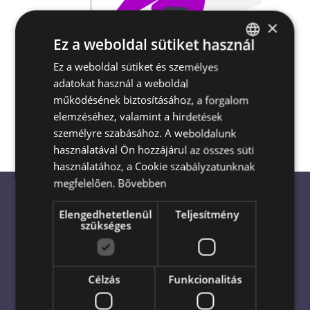
×
Ez a weboldal sütiket használ
Ez a weboldal sütiket és személyes
HUNGARIAN
Escada Virágküldés és Ajándékküldés
adatokat használ a weboldal
Magyarország egész területén
akár a
ENGLISH
működésének biztosításához, a forgalom
megrendelés napján is
elemzéséhez, valamint a hirdetések
személyre szabásához. A weboldalunk
használatával Ön hozzájárul az összes süti
használatához, a Cookie szabályzatunknak
megfelelően.
Bővebben
Elengedhetetlenül
Teljesítmény
Virágküldés világszerte: Bízza
szükséges
profikra!
Célzás
Funkcionalitás
Virágküldés azonnal