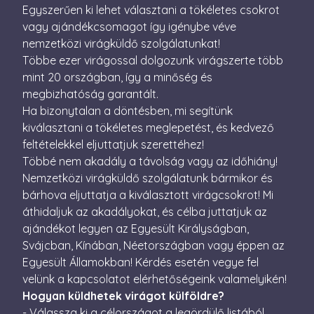
59
Egyszerűen ki lehet választani a tökéletes csokrot
perc
vagy ajándékcsomagot így igénybe véve
CookieScriptConsent
4 hét 2
Ezt a coo
CookieScript
nemzetközi virágküldő szolgálatunkat!
nap
Cookie-S
escadaviragkuldes.hu
szolgálta
Többe ezer virágossal dolgozunk virágszerte több
a látogat
mint 20 országban, így a minőség és
beleegye
beállítás
megbizhatóság garantált.
emlékezé
Szüksége
Ha bizonytalan a döntésben, mi segítünk
Cookie-S
cookie b
kiválasztani a tökéletes meglepetést, és kedvező
megfelel
feltételekkel eljuttatjuk szerettéhez!
működjö
Többé nem akadály a távolság vagy az időhiány!
XSRF-TOKEN
escadaviragkuldes.hu
1 óra
Ez a süti
59
biztonsá
Nemzetközi virágküldő szolgálatunk bármikor és
perc
elősegíté
Google
bárhova eljuttatja a kiválasztott virágcsokrot! Mi
érdekébe
Privacy Policy
webhelye
áthidaljuk az akadályokat, és célba juttatjuk az
kérelmek
hamisítá
ajándékot legyen az Egyesült Királyságban,
megakadá
Svájcban, Kínában, Néetországban vagy éppen az
Egyesült Államokban! Kérdés esetén vegye fel
velünk a kapcsolatot elérhetőségeink valamelyikén!
Hogyan küldhetek virágot külföldre?
- Válassza ki a célországot a legördülő listából