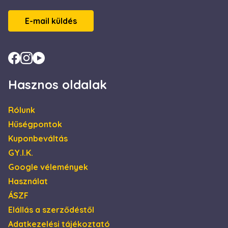
test_cookie
15
Ezt a cookie-t a
Google LLC
perc
DoubleClick
.doubleclick.net
állítja be (amely a
E-mail küldés
Google
tulajdonában
van) annak
megállapítására,
hogy a weboldal
látogatójának
böngészője
támogatja-e a
sütiket.
Hasznos oldalak
IDE
1 év
Ezt a cookie-t a
Google LLC
Doubleclick állítja
.doubleclick.net
be, és
Rólunk
információkat
szolgáltat arról,
Hűségpontok
hogy a
végfelhasználó
Kuponbeváltás
hogyan használja
a weboldalt, és
GY.I.K.
minden olyan
reklámról,
Google vélemények
amelyet a
végfelhasználó
Használat
láthatott, mielőtt
meglátogatta az
ÁSZF
említett
weboldalt.
Elállás a szerződéstől
Adatkezelési tájékoztató
_gcl_au
2
Ezt a cookie-t a
Google LLC