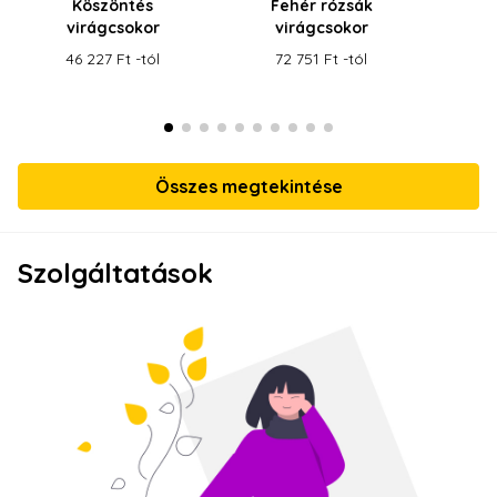
Köszöntés
Fehér rózsák
virágcsokor
virágcsokor
v
46 227 Ft -tól
72 751 Ft -tól
61
Összes megtekintése
Szolgáltatások