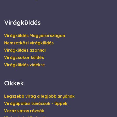
hónap
Doubleclick állítja
.escadaviragkuldes.hu
4 hét
be, és
információkat
szolgáltat arról,
hogy a
végfelhasználó
Virágküldés
hogyan használja
a weboldalt, és
minden olyan
reklámról,
Virágküldés Magyarországon
amelyet a
végfelhasználó
Nemzetközi virágküldés
láthatott, mielőtt
meglátogatta az
Virágküldés azonnal
említett
weboldalt.
Virágcsokor küldés
Virágküldés vidékre
Cikkek
Legszebb virág a legjobb anyának
Virágápolási tanácsok - tippek
Varázslatos rózsák