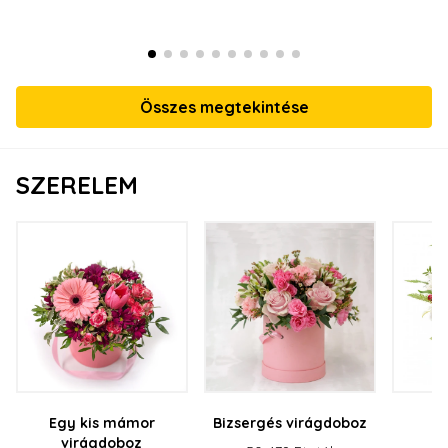
Összes megtekintése
SZERELEM
Egy kis mámor
Bizsergés virágdoboz
virágdoboz
v