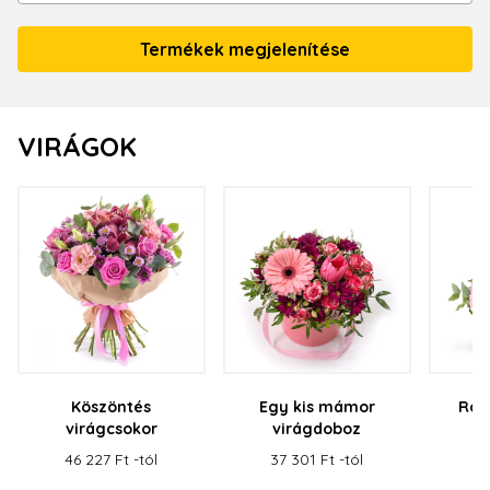
VIRÁGOK
Köszöntés
Egy kis mámor
Róz
virágcsokor
virágdoboz
v
46 227 Ft -tól
37 301 Ft -tól
59