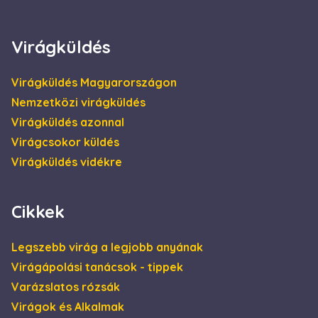
4 hét
be, és
információkat
szolgáltat arról,
hogy a
Virágküldés
végfelhasználó
hogyan használja
a weboldalt, és
minden olyan
Virágküldés Magyarországon
reklámról,
amelyet a
Nemzetközi virágküldés
végfelhasználó
láthatott, mielőtt
Virágküldés azonnal
meglátogatta az
említett
Virágcsokor küldés
weboldalt.
Virágküldés vidékre
Cikkek
Legszebb virág a legjobb anyának
Virágápolási tanácsok - tippek
Varázslatos rózsák
Virágok és Alkalmak