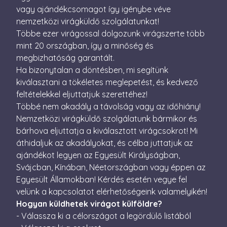
perc
vagy ajándékcsomagot így igénybe véve
nemzetközi virágküldő szolgálatunkat!
CookieScriptConsent
4 hét 2
Ezt a coo
CookieScript
nap
Cookie-S
escadaviragkuldes.hu
Többe ezer virágossal dolgozunk virágszerte több
szolgálta
a látogat
mint 20 országban, így a minőség és
beleegye
megbizhatóság garantált.
beállítás
emlékezé
Ha bizonytalan a döntésben, mi segítünk
Szüksége
Cookie-S
kiválasztani a tökéletes meglepetést, és kedvező
cookie b
megfelel
feltételekkel eljuttatjuk szerettéhez!
működjö
Többé nem akadály a távolság vagy az időhiány!
XSRF-TOKEN
escadaviragkuldes.hu
1 óra
Ez a süti
Nemzetközi virágküldő szolgálatunk bármikor és
59
biztonsá
perc
elősegíté
bárhova eljuttatja a kiválasztott virágcsokrot! Mi
Google
érdekébe
áthidaljuk az akadályokat, és célba juttatjuk az
Privacy Policy
webhelye
kérelmek
ajándékot legyen az Egyesült Királyságban,
hamisítá
megakadá
Svájcban, Kínában, Néetországban vagy éppen az
Egyesült Államokban! Kérdés esetén vegye fel
velünk a kapcsolatot elérhetőségeink valamelyikén!
Hogyan küldhetek virágot külföldre?
- Válassza ki a célországot a legördülő listából
Név
Szolgáltató / Domain
Lejárat
Leírás