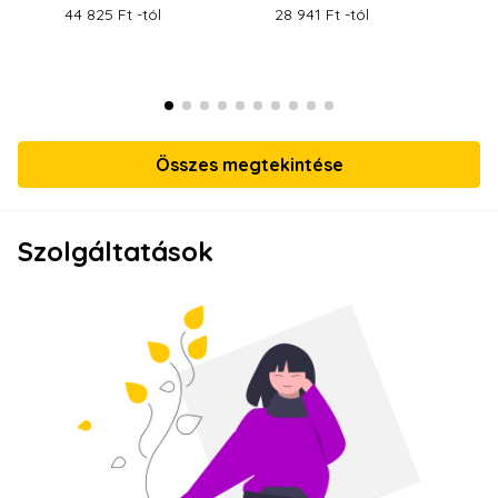
44 825 Ft -tól
28 941 Ft -tól
45
Összes megtekintése
Szolgáltatások