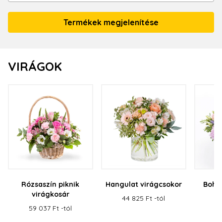
VIRÁGOK
Rózsaszín piknik
Hangulat virágcsokor
Bohé
virágkosár
44 825 Ft -tól
36
59 037 Ft -tól