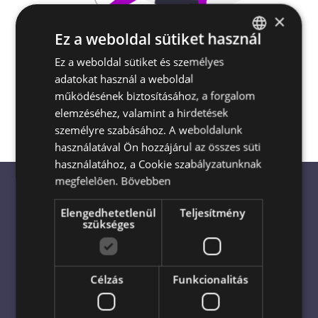
×
Ez a weboldal sütiket használ
Escada Virágküldés és Ajándékküldés
Ez a weboldal sütiket és személyes
HUNGARIAN
Magyarország egész területén
akár a
adatokat használ a weboldal
ENGLISH
megrendelés napján is
működésének biztosításához, a forgalom
elemzéséhez, valamint a hirdetések
személyre szabásához. A weboldalunk
használatával Ön hozzájárul az összes süti
használatához, a Cookie szabályzatunknak
megfelelően.
Bővebben
Elengedhetetlenül
Teljesítmény
Virágküldés világszerte: Bízza
szükséges
profikra!
Célzás
Funkcionalitás
Virágküldés azonnal