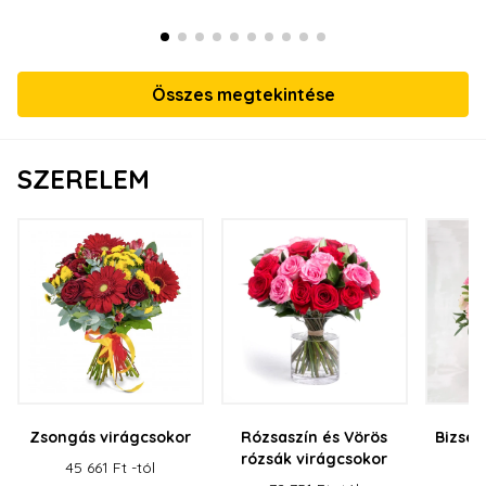
Összes megtekintése
SZERELEM
Zsongás virágcsokor
Rózsaszín és Vörös
Bizser
rózsák virágcsokor
45 661 Ft -tól
50