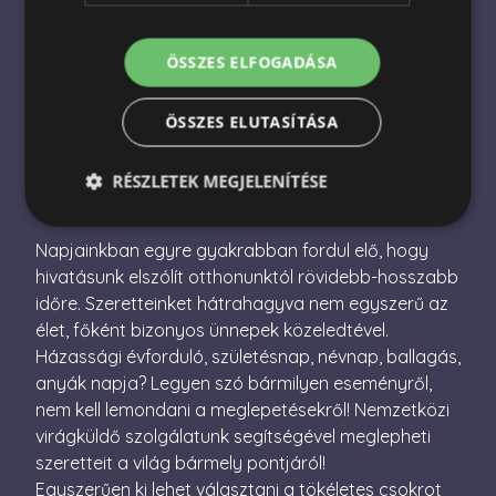
Nemzetközi virágküldés
Virágküldés Magyarországon
ÖSSZES ELFOGADÁSA
Virágcsokor küldés
ÖSSZES ELUTASÍTÁSA
Ajándékcsomag küldés
RÉSZLETEK MEGJELENÍTÉSE
Napjainkban egyre gyakrabban fordul elő, hogy
Elengedhetetlenül szükséges
Teljesítmény
hivatásunk elszólít otthonunktól rövidebb-hosszabb
időre. Szeretteinket hátrahagyva nem egyszerű az
Célzás
Funkcionalitás
élet, főként bizonyos ünnepek közeledtével.
Az elengedhetetlenül szükséges sütik lehetővé teszik
Házassági évforduló, születésnap, névnap, ballagás,
a webhely alapvető funkcióit, például a felhasználói
bejelentkezést és a fiókkezelést. A weboldal nem
anyák napja? Legyen szó bármilyen eseményről,
használható megfelelően az elengedhetetlenül
nem kell lemondani a meglepetésekről! Nemzetközi
szükséges sütik nélkül.
virágküldő szolgálatunk segítségével meglepheti
Név
Szolgáltató / Domain
Lejárat
Leírás
szeretteit a világ bármely pontjáról!
escada_session
escadaviragkuldes.hu
1 óra
Egyszerűen ki lehet választani a tökéletes csokrot
59