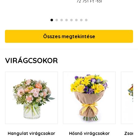
72 751 Ft -tól
Összes megtekintése
VIRÁGCSOKOR
Hangulat virágcsokor
Hősnő virágcsokor
Zsong