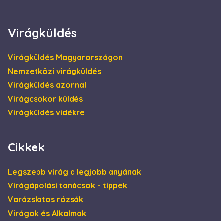
4 hét
be, és
információkat
szolgáltat arról,
hogy a
Virágküldés
végfelhasználó
hogyan használja
a weboldalt, és
minden olyan
Virágküldés Magyarországon
reklámról,
amelyet a
Nemzetközi virágküldés
végfelhasználó
láthatott, mielőtt
Virágküldés azonnal
meglátogatta az
említett
Virágcsokor küldés
weboldalt.
Virágküldés vidékre
Cikkek
Legszebb virág a legjobb anyának
Virágápolási tanácsok - tippek
Varázslatos rózsák
Virágok és Alkalmak