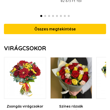
82 673 Ft -tól
Összes megtekintése
VIRÁGCSOKOR
Zsongás virágcsokor
Színes rózsák
K