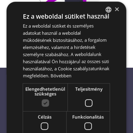
×
Ez a weboldal sütiket használ
Escada Virágküldés és Ajándékküldés
Ez a weboldal sütiket és személyes
HUNGARIAN
Magyarország egész területén
akár a
adatokat használ a weboldal
ENGLISH
megrendelés napján is
működésének biztosításához, a forgalom
elemzéséhez, valamint a hirdetések
személyre szabásához. A weboldalunk
használatával Ön hozzájárul az összes süti
használatához, a Cookie szabályzatunknak
megfelelően.
Bővebben
Elengedhetetlenül
Teljesítmény
Virágküldés világszerte: Bízza
szükséges
profikra!
Célzás
Funkcionalitás
Virágküldés azonnal