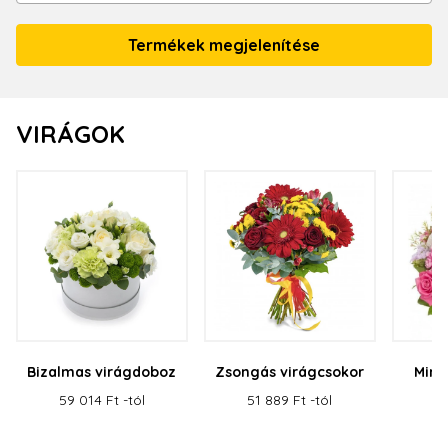
VIRÁGOK
Bizalmas virágdoboz
Zsongás virágcsokor
Mind
v
59 014 Ft -tól
51 889 Ft -tól
78