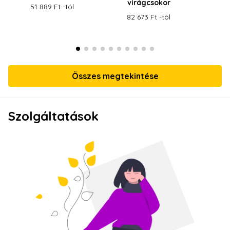
virágcsokor
v
51 889 Ft -tól
82 673 Ft -tól
36
Összes megtekintése
Szolgáltatások