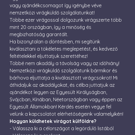
perc
vagy ajándékcsomagot így igénybe véve
nemzetközi virágküldő szolgálatunkat!
CookieScriptConsent
4 hét 2
Ezt a coo
CookieScript
nap
Cookie-S
escadaviragkuldes.hu
Többe ezer virágossal dolgozunk virágszerte több
szolgálta
a látogat
mint 20 országban, így a minőség és
beleegye
megbizhatóság garantált.
beállítás
emlékezé
Ha bizonytalan a döntésben, mi segítünk
Szüksége
Cookie-S
kiválasztani a tökéletes meglepetést, és kedvező
cookie b
megfelel
feltételekkel eljuttatjuk szerettéhez!
működjö
Többé nem akadály a távolság vagy az időhiány!
XSRF-TOKEN
escadaviragkuldes.hu
1 óra
Ez a süti
Nemzetközi virágküldő szolgálatunk bármikor és
59
biztonsá
perc
elősegíté
bárhova eljuttatja a kiválasztott virágcsokrot! Mi
Google
érdekébe
áthidaljuk az akadályokat, és célba juttatjuk az
Privacy Policy
webhelye
kérelmek
ajándékot legyen az Egyesült Királyságban,
hamisítá
megakadá
Svájcban, Kínában, Néetországban vagy éppen az
Egyesült Államokban! Kérdés esetén vegye fel
velünk a kapcsolatot elérhetőségeink valamelyikén!
Hogyan küldhetek virágot külföldre?
- Válassza ki a célországot a legördülő listából
Név
Szolgáltató / Domain
Lejárat
Leírás