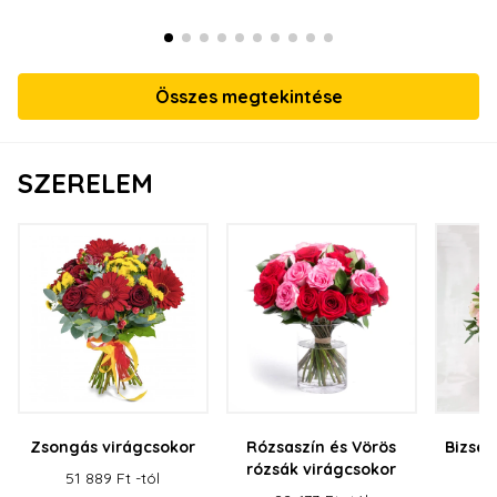
Összes megtekintése
SZERELEM
Zsongás virágcsokor
Rózsaszín és Vörös
Bizser
rózsák virágcsokor
51 889 Ft -tól
57