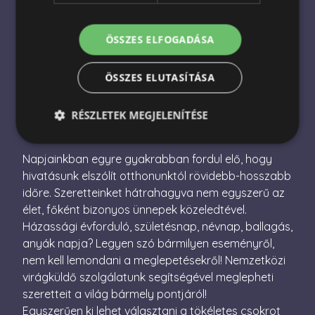
Nemzetközi virágküldés
Virágküldés Magyarországon
ÖSSZES ELFOGADÁSA
Virágcsokor küldés
ÖSSZES ELUTASÍTÁSA
Ajándékcsomag küldés
RÉSZLETEK MEGJELENÍTÉSE
Napjainkban egyre gyakrabban fordul elő, hogy
Elengedhetetlenül szükséges
Teljesítmény
hivatásunk elszólít otthonunktól rövidebb-hosszabb
időre. Szeretteinket hátrahagyva nem egyszerű az
Célzás
Funkcionalitás
élet, főként bizonyos ünnepek közeledtével.
Az elengedhetetlenül szükséges sütik lehetővé teszik
Házassági évforduló, születésnap, névnap, ballagás,
a webhely alapvető funkcióit, például a felhasználói
bejelentkezést és a fiókkezelést. A weboldal nem
anyák napja? Legyen szó bármilyen eseményről,
használható megfelelően az elengedhetetlenül
nem kell lemondani a meglepetésekről! Nemzetközi
szükséges sütik nélkül.
virágküldő szolgálatunk segítségével meglepheti
Név
Szolgáltató / Domain
Lejárat
Leírás
szeretteit a világ bármely pontjáról!
escada_session
escadaviragkuldes.hu
1 óra
Egyszerűen ki lehet választani a tökéletes csokrot
59