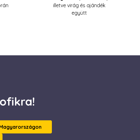
órán
illetve virág és ajándék
olgáltat arról, hogy
n olyan reklámról,
együtt
az említett
olgáltat arról, hogy
n olyan reklámról,
az említett
ofikra!
 Magyarországon