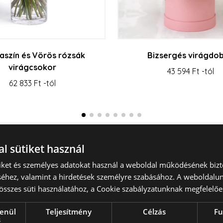
aszín és Vörös rózsák
Bizsergés virágdo
virágcsokor
43 594 Ft -tól
62 833 Ft -tól
Összes megtekintése
l sütiket használ
tiket és személyes adatokat használ a weboldal működésének bizt
éhez, valamint a hirdetések személyre szabásához. A weboldalun
összes süti használatához, a Cookie szabályzatunknak megfelelőe
lenül
Teljesítmény
Célzás
Fu
s