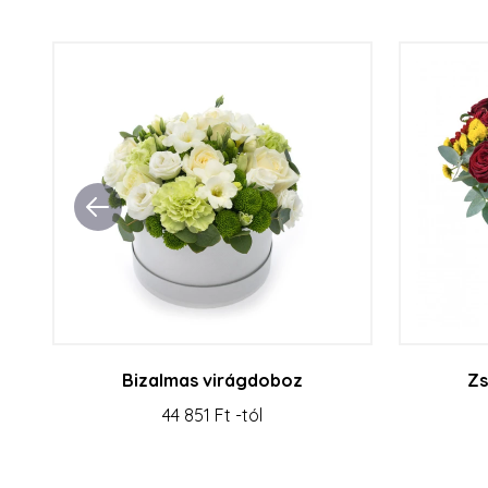
Bizalmas virágdoboz
Zs
44 851 Ft -tól