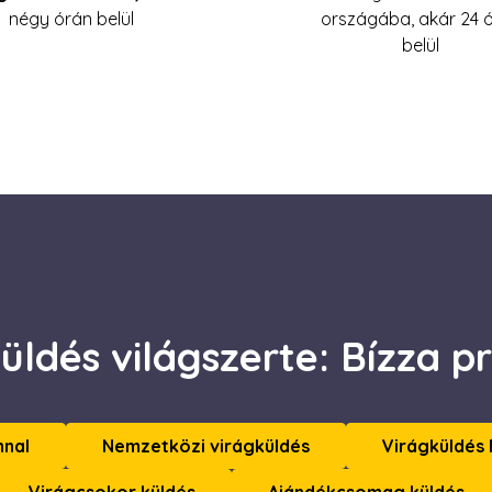
négy órán belül
országába, akár 24 
1 év
Ezt a cookie-t a Doubleclick állítja be, és információkat sz
le LLC
a végfelhasználó hogyan használja a weboldalt, és minde
leclick.net
belül
amelyet a végfelhasználó láthatott, mielőtt meglátogatta 
weboldalt.
2
Ezt a cookie-t a Doubleclick állítja be, és információkat sz
le LLC
hónap
a végfelhasználó hogyan használja a weboldalt, és minde
daviragkuldes.hu
4 hét
amelyet a végfelhasználó láthatott, mielőtt meglátogatta 
weboldalt.
üldés világszerte: Bízza pr
nnal
Nemzetközi virágküldés
Virágküldés
Virágcsokor küldés
Ajándékcsomag küldés