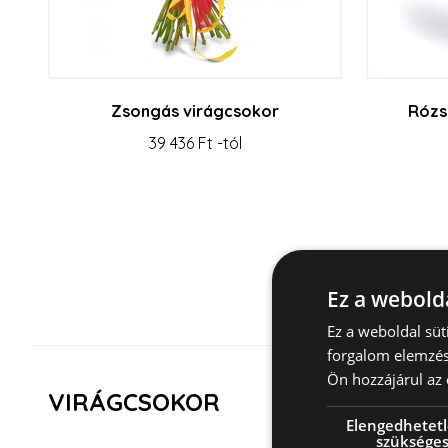
Zsongás virágcsokor
Rózs
39 436 Ft -tól
Ez a webolda
Ez a weboldal sü
forgalom elemzés
Ön hozzájárul az 
VIRÁGCSOKOR
Elengedhetet
szüksége