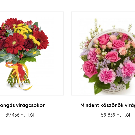
ongás virágcsokor
Mindent köszönök virá
39 436 Ft -tól
59 839 Ft -tól