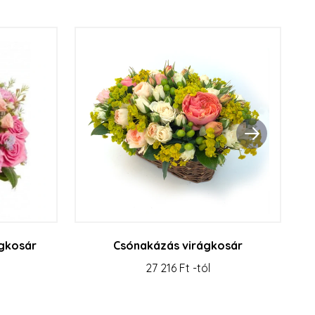
gkosár
Csónakázás virágkosár
27 216 Ft -tól