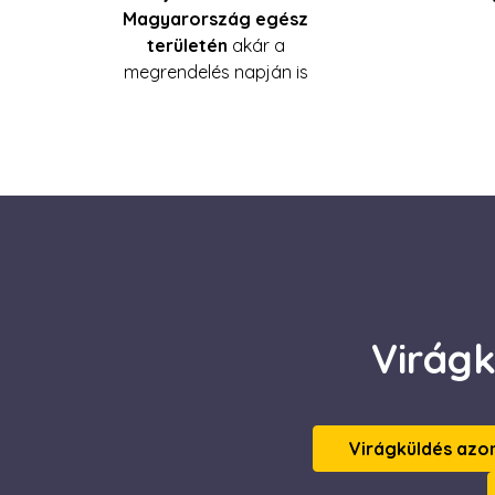
Magyarország egész
IDE
Goog
.doub
területén
akár a
megrendelés napján is
_gcl_au
Goog
.esca
Virágk
Virágküldés azo