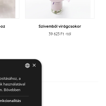
boz
Szívemből virágcsokor
39 623 Ft -tól
×
osításához, a
HUNGARIAN
k használatával
ENGLISH
n.
Bővebben
nkcionalitás