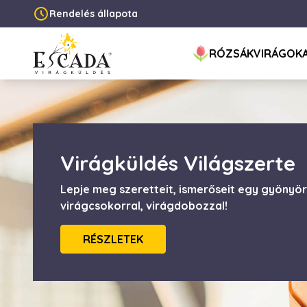
Rendelés állapota
RÓZSÁK
VIRÁGOK
Virágküldés Világszerte
Lepje meg szeretteit, ismerőseit egy gyönyö
virágcsokorral, virágdobozzal!
RÉSZLETEK