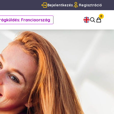
Bejelentkezés
Regisztráció
0
rágküldés: Franciaország