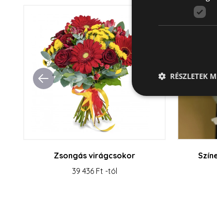
RÉSZLETEK M
Az elengedhetetlenül 
fiókkezelést. A webo
Zsongás virágcsokor
Szín
Név
39 436 Ft -tól
escada_session
CookieScriptConse