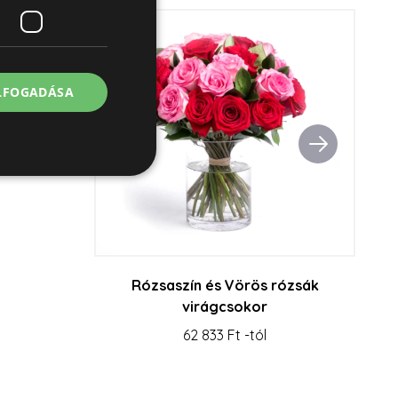
okor
ELFOGADÁSA
jelentkezést és a
Rózsaszín és Vörös rózsák
virágcsokor
62 833 Ft -tól
asználja a látogatói
ére. Szükséges, hogy
n működjön.