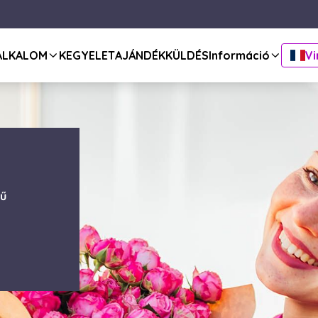
ALKALOM
KEGYELET
AJÁNDÉKKÜLDÉS
Információ
Vi
rű