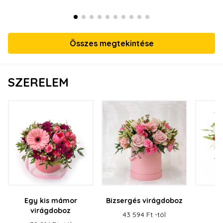
Összes megtekintése
SZERELEM
Egy kis mámor
Bizsergés virágdoboz
virágdoboz
v
43 594 Ft -tól