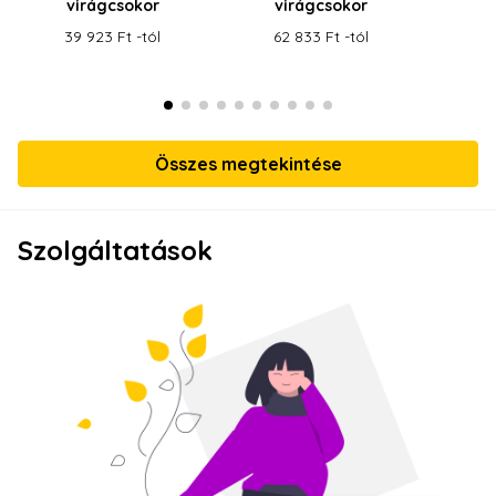
virágcsokor
virágcsokor
v
39 923 Ft -tól
62 833 Ft -tól
52
Összes megtekintése
Szolgáltatások