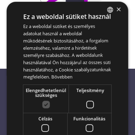
×
Ez a weboldal sütiket használ
Escada Virágküldés és Ajándékküldés
Ez a weboldal sütiket és személyes
HUNGARIAN
Magyarország egész területén
akár a
adatokat használ a weboldal
ENGLISH
megrendelés napján is
működésének biztosításához, a forgalom
elemzéséhez, valamint a hirdetések
személyre szabásához. A weboldalunk
használatával Ön hozzájárul az összes süti
használatához, a Cookie szabályzatunknak
megfelelően.
Bővebben
Elengedhetetlenül
Teljesítmény
Virágküldés világszerte: Bízza
szükséges
profikra!
Célzás
Funkcionalitás
Virágküldés azonnal