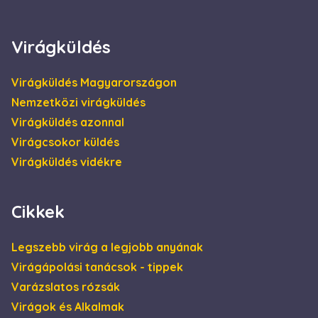
4 hét
be, és
információkat
szolgáltat arról,
hogy a
Virágküldés
végfelhasználó
hogyan használja
a weboldalt, és
minden olyan
Virágküldés Magyarországon
reklámról,
amelyet a
Nemzetközi virágküldés
végfelhasználó
láthatott, mielőtt
Virágküldés azonnal
meglátogatta az
említett
Virágcsokor küldés
weboldalt.
Virágküldés vidékre
Cikkek
Legszebb virág a legjobb anyának
Virágápolási tanácsok - tippek
Varázslatos rózsák
Virágok és Alkalmak