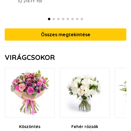
32 216 Ft -tól
52
Összes megtekintése
VIRÁGCSOKOR
Köszöntés
Fehér rózsák