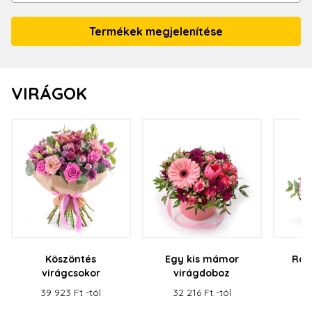
VIRÁGOK
Köszöntés
Egy kis mámor
Róz
virágcsokor
virágdoboz
v
39 923 Ft -tól
32 216 Ft -tól
50