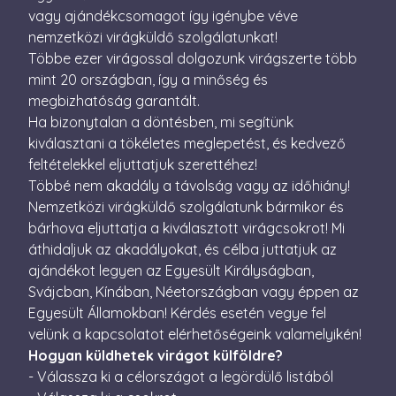
perc
vagy ajándékcsomagot így igénybe véve
nemzetközi virágküldő szolgálatunkat!
CookieScriptConsent
4 hét 2
Ezt a coo
CookieScript
nap
Cookie-S
escadaviragkuldes.hu
Többe ezer virágossal dolgozunk virágszerte több
szolgálta
a látogat
mint 20 országban, így a minőség és
beleegye
megbizhatóság garantált.
beállítás
emlékezé
Ha bizonytalan a döntésben, mi segítünk
Szüksége
Cookie-S
kiválasztani a tökéletes meglepetést, és kedvező
cookie b
megfelel
feltételekkel eljuttatjuk szerettéhez!
működjö
Többé nem akadály a távolság vagy az időhiány!
XSRF-TOKEN
escadaviragkuldes.hu
1 óra
Ez a süti
Nemzetközi virágküldő szolgálatunk bármikor és
59
biztonsá
perc
elősegíté
bárhova eljuttatja a kiválasztott virágcsokrot! Mi
Google
érdekébe
áthidaljuk az akadályokat, és célba juttatjuk az
Privacy Policy
webhelye
kérelmek
ajándékot legyen az Egyesült Királyságban,
hamisítá
megakadá
Svájcban, Kínában, Néetországban vagy éppen az
Egyesült Államokban! Kérdés esetén vegye fel
velünk a kapcsolatot elérhetőségeink valamelyikén!
Hogyan küldhetek virágot külföldre?
- Válassza ki a célországot a legördülő listából
Név
Szolgáltató / Domain
Lejárat
Leírás