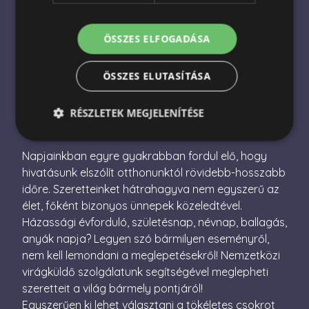
Nemzetközi virágküldés
Virágküldés Magyarországon
ÖSSZES ELFOGADÁSA
Virágcsokor küldés
ÖSSZES ELUTASÍTÁSA
Ajándékcsomag küldés
RÉSZLETEK MEGJELENÍTÉSE
Napjainkban egyre gyakrabban fordul elő, hogy
Elengedhetetlenül szükséges
Teljesítmény
hivatásunk elszólít otthonunktól rövidebb-hosszabb
időre. Szeretteinket hátrahagyva nem egyszerű az
Célzás
Funkcionalitás
élet, főként bizonyos ünnepek közeledtével.
Az elengedhetetlenül szükséges sütik lehetővé teszik
Házassági évforduló, születésnap, névnap, ballagás,
a webhely alapvető funkcióit, például a felhasználói
bejelentkezést és a fiókkezelést. A weboldal nem
anyák napja? Legyen szó bármilyen eseményről,
használható megfelelően az elengedhetetlenül
nem kell lemondani a meglepetésekről! Nemzetközi
szükséges sütik nélkül.
virágküldő szolgálatunk segítségével meglepheti
Név
Szolgáltató / Domain
Lejárat
Leírás
szeretteit a világ bármely pontjáról!
escada_session
escadaviragkuldes.hu
1 óra
Egyszerűen ki lehet választani a tökéletes csokrot
59