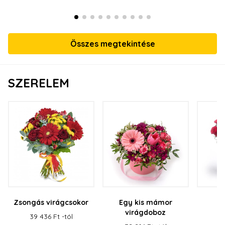
Összes megtekintése
SZERELEM
Zsongás virágcsokor
Egy kis mámor
Vö
virágdoboz
v
39 436 Ft -tól