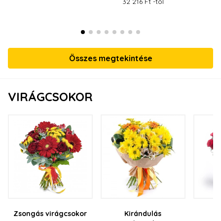
32 216 Ft -tól
62
Összes megtekintése
VIRÁGCSOKOR
Zsongás virágcsokor
Kirándulás
Vö