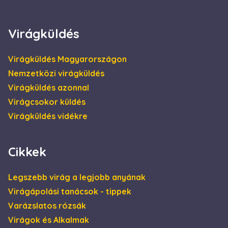
4 hét
be, és
információkat
szolgáltat arról,
hogy a
Virágküldés
végfelhasználó
hogyan használja
a weboldalt, és
minden olyan
Virágküldés Magyarországon
reklámról,
amelyet a
Nemzetközi virágküldés
végfelhasználó
láthatott, mielőtt
Virágküldés azonnal
meglátogatta az
említett
Virágcsokor küldés
weboldalt.
Virágküldés vidékre
Cikkek
Legszebb virág a legjobb anyának
Virágápolási tanácsok - tippek
Varázslatos rózsák
Virágok és Alkalmak