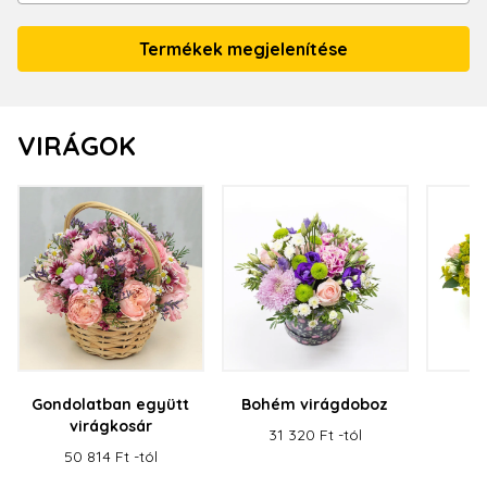
VIRÁGOK
Gondolatban együtt
Bohém virágdoboz
C
virágkosár
v
31 320 Ft -tól
50 814 Ft -tól
27