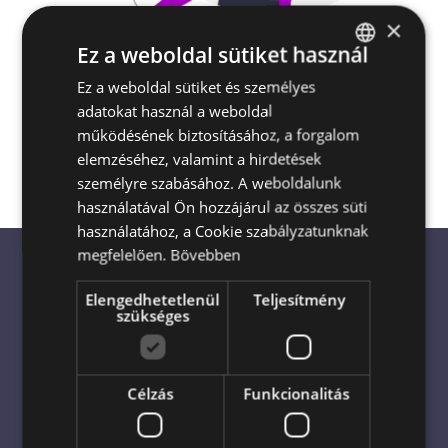
×
Ez a weboldal sütiket használ
Escada Virágküldés és Ajándékküldés
Ez a weboldal sütiket és személyes
HUNGARIAN
Magyarország egész területén
akár a
adatokat használ a weboldal
ENGLISH
megrendelés napján is
működésének biztosításához, a forgalom
elemzéséhez, valamint a hirdetések
személyre szabásához. A weboldalunk
használatával Ön hozzájárul az összes süti
használatához, a Cookie szabályzatunknak
megfelelően.
Bővebben
Elengedhetetlenül
Teljesítmény
Virágküldés világszerte: Bízza
szükséges
profikra!
Célzás
Funkcionalitás
Virágküldés azonnal