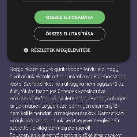
Nemzetközi virágküldés
Virágküldés Magyarországon
ÖSSZES ELFOGADÁSA
Virágcsokor küldés
ÖSSZES ELUTASÍTÁSA
Ajándékcsomag küldés
RÉSZLETEK MEGJELENÍTÉSE
Napjainkban egyre gyakrabban fordul elő, hogy
Elengedhetetlenül szükséges
Teljesítmény
hivatásunk elszólít otthonunktól rövidebb-hosszabb
időre. Szeretteinket hátrahagyva nem egyszerű az
Célzás
Funkcionalitás
élet, főként bizonyos ünnepek közeledtével.
Az elengedhetetlenül szükséges sütik lehetővé teszik
Házassági évforduló, születésnap, névnap, ballagás,
a webhely alapvető funkcióit, például a felhasználói
bejelentkezést és a fiókkezelést. A weboldal nem
anyák napja? Legyen szó bármilyen eseményről,
használható megfelelően az elengedhetetlenül
nem kell lemondani a meglepetésekről! Nemzetközi
szükséges sütik nélkül.
virágküldő szolgálatunk segítségével meglepheti
Név
Szolgáltató / Domain
Lejárat
Leírás
szeretteit a világ bármely pontjáról!
escada_session
escadaviragkuldes.hu
1 óra
Egyszerűen ki lehet választani a tökéletes csokrot
59