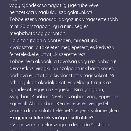
perc
vagy ajándékcsomagot így igénybe véve
nemzetközi virágküldő szolgálatunkat!
CookieScriptConsent
4 hét 2
Ezt a coo
CookieScript
nap
Cookie-S
escadaviragkuldes.hu
Többe ezer virágossal dolgozunk virágszerte több
szolgálta
a látogat
mint 20 országban, így a minőség és
beleegye
megbizhatóság garantált.
beállítás
emlékezé
Ha bizonytalan a döntésben, mi segítünk
Szüksége
Cookie-S
kiválasztani a tökéletes meglepetést, és kedvező
cookie b
megfelel
feltételekkel eljuttatjuk szerettéhez!
működjö
Többé nem akadály a távolság vagy az időhiány!
XSRF-TOKEN
escadaviragkuldes.hu
1 óra
Ez a süti
Nemzetközi virágküldő szolgálatunk bármikor és
59
biztonsá
perc
elősegíté
bárhova eljuttatja a kiválasztott virágcsokrot! Mi
Google
érdekébe
áthidaljuk az akadályokat, és célba juttatjuk az
Privacy Policy
webhelye
kérelmek
ajándékot legyen az Egyesült Királyságban,
hamisítá
megakadá
Svájcban, Kínában, Néetországban vagy éppen az
Egyesült Államokban! Kérdés esetén vegye fel
velünk a kapcsolatot elérhetőségeink valamelyikén!
Hogyan küldhetek virágot külföldre?
- Válassza ki a célországot a legördülő listából
Név
Szolgáltató / Domain
Lejárat
Leírás